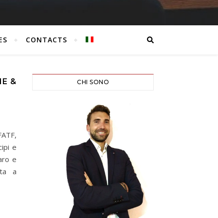
ES
CONTACTS
NE &
CHI SONO
FATF,
ipi e
aro e
uta a