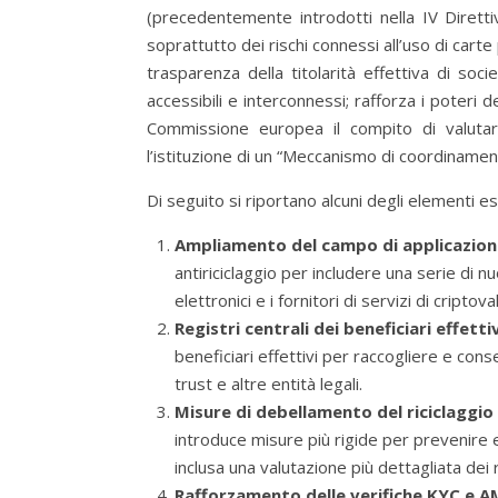
(precedentemente introdotti nella IV Diretti
soprattutto dei rischi connessi all’uso di cart
trasparenza della titolarità effettiva di soc
accessibili e interconnessi; rafforza i poteri d
Commissione europea il compito di valutare
l’istituzione di un “Meccanismo di coordiname
Di seguito si riportano alcuni degli elementi es
Ampliamento del campo di applicazion
antiriciclaggio per includere una serie di nuo
elettronici e i fornitori di servizi di criptova
Registri centrali dei beneficiari effetti
beneficiari effettivi per raccogliere e conse
trust e altre entità legali.
Misure di debellamento del riciclaggio
introduce misure più rigide per prevenire e
inclusa una valutazione più dettagliata dei
Rafforzamento delle verifiche KYC e A