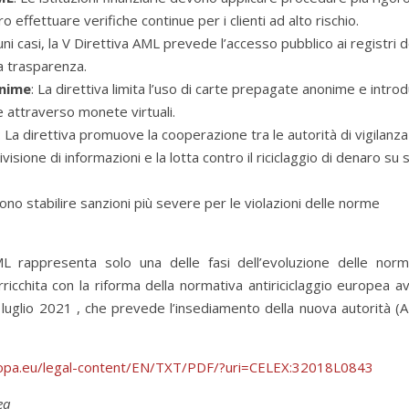
o effettuare verifiche continue per i clienti ad alto rischio.
cuni casi, la V Direttiva AML prevede l’accesso pubblico ai registri d
la trasparenza.
onime
: La direttiva limita l’uso di carte prepagate anonime e intro
 attraverso monete virtuali.
: La direttiva promuove la cooperazione tra le autorità di vigilanza
isione di informazioni e la lotta contro il riciclaggio di denaro su 
ono stabilire sanzioni più severe per le violazioni delle norme
L rappresenta solo una delle fasi dell’evoluzione delle norm
rricchita con la riforma della normativa antiriciclaggio europea a
0 luglio 2021 , che prevede l’insediamento della nuova autorità (
uropa.eu/legal-content/EN/TXT/PDF/?uri=CELEX:32018L0843
ea