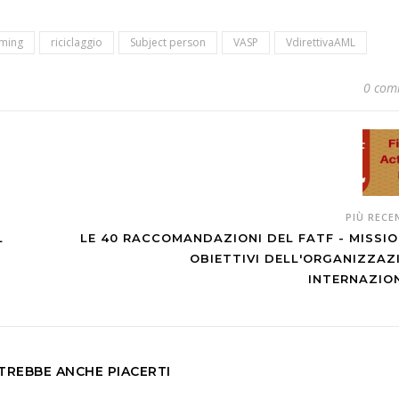
ming
riciclaggio
Subject person
VASP
VdirettivaAML
0 com
PIÙ REC
L
LE 40 RACCOMANDAZIONI DEL FATF - MISSIO
OBIETTIVI DELL'ORGANIZZAZ
INTERNAZIO
TREBBE ANCHE PIACERTI