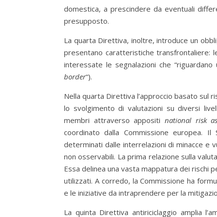
domestica, a prescindere da eventuali differe
presupposto.
La quarta Direttiva, inoltre, introduce un obb
presentano caratteristiche transfrontaliere:
interessate le segnalazioni che “riguardano
border
“).
Nella quarta Direttiva l’approccio basato sul r
lo svolgimento di valutazioni su diversi livel
membri attraverso appositi
national risk a
coordinato dalla Commissione europea. Il 
determinati dalle interrelazioni di minacce e 
non osservabili. La prima relazione sulla valut
Essa delinea una vasta mappatura dei rischi p
utilizzati. A corredo, la Commissione ha form
e le iniziative da intraprendere per la mitigazio
La quinta Direttiva antiriciclaggio amplia l’a