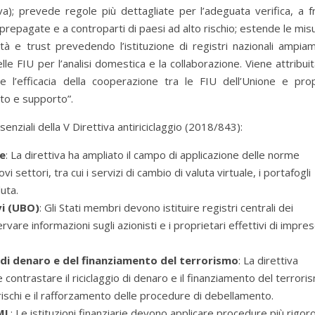
va); prevede regole più dettagliate per l’adeguata verifica, a f
e prepagate e a controparti di paesi ad alto rischio; estende le mis
ietà e trust prevedendo l’istituzione di registri nazionali ampia
elle FIU per l’analisi domestica e la collaborazione. Viene attribuit
 l’efficacia della cooperazione tra le FIU dell’Unione e pro
nto e supporto”.
senziali della V Direttiva antiriciclaggio (2018/843):
e
: La direttiva ha ampliato il campo di applicazione delle norme
vi settori, tra cui i servizi di cambio di valuta virtuale, i portafogli
luta.
vi (UBO)
: Gli Stati membri devono istituire registri centrali dei
rvare informazioni sugli azionisti e i proprietari effettivi di impres
 di denaro e del finanziamento del terrorismo
: La direttiva
 contrastare il riciclaggio di denaro e il finanziamento del terrori
 rischi e il rafforzamento delle procedure di debellamento.
ML
: Le istituzioni finanziarie devono applicare procedure più rigor