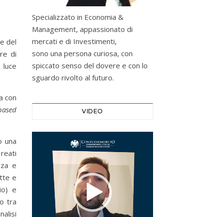
Specializzato in Economia &
Management, appassionato di
mercati e di Investimenti,
e del
sono una persona curiosa, con
re di
spiccato senso del dovere e con lo
 luce
sguardo rivolto al futuro.
za con
-based
VIDEO
Video
o una
Player
reati
nza e
tte e
io) e
o tra
alisi