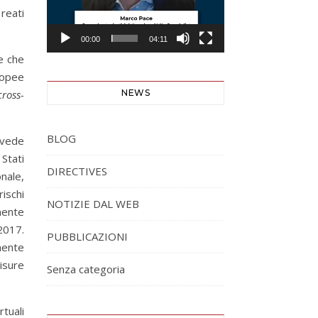
reati
00:00
04:11
e che
ropee
cross-
NEWS
BLOG
revede
Stati
DIRECTIVES
nale,
ischi
NOTIZIE DAL WEB
rmente
 2017.
PUBBLICAZIONI
mente
isure
Senza categoria
tuali