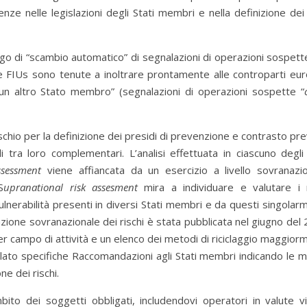
nze nelle legislazioni degli Stati membri e nella definizione dei 
ligo di “scambio automatico” di segnalazioni di operazioni sospett
 le FIUs sono tenute a inoltrare prontamente alle controparti eu
 un altro Stato membro” (segnalazioni di operazioni sospette “
ischio per la definizione dei presidi di prevenzione e contrasto p
li tra loro complementari. L’analisi effettuata in ciascuno degli 
ssessment
viene affiancata da un esercizio a livello sovranazio
S
upranational risk assesment
mira a individuare e valutare i r
vulnerabilità presenti in diversi Stati membri e da questi singola
azione sovranazionale dei rischi è stata pubblicata nel giugno del
er campo di attività e un elenco dei metodi di riciclaggio maggior
ulato specifiche Raccomandazioni agli Stati membri indicando le m
ne dei rischi.
mbito dei soggetti obbligati, includendovi operatori in valute vir