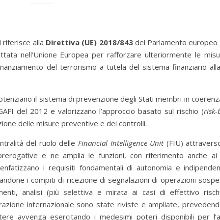
 riferisce alla
Direttiva (UE) 2018/843
del Parlamento europeo 
ottata nell’Unione Europea per rafforzare ulteriormente le misu
inanziamento del terrorismo a tutela del sistema finanziario alla
 potenziano il sistema di prevenzione degli Stati membri in coeren
GAFI del 2012 e valorizzano l’approccio basato sul rischio (
risk
zione delle misure preventive e dei controlli.
ntralità del ruolo delle
Financial Intelligence Unit
(FIU) attravers
 prerogative e ne amplia le funzioni, con riferimento anche ai 
i enfatizzano i requisiti fondamentali di autonomia e indipende
andone i compiti di ricezione di segnalazioni di operazioni sospe
enti, analisi (più selettiva e mirata ai casi di effettivo risch
orazione internazionale sono state riviste e ampliate, prevedend
stere avvenga esercitando i medesimi poteri disponibili per l’an