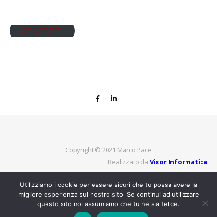
CONTATTI
Copyright © 2021
Marco Pace
Realizzato da
Vixor Informatica
Utilizziamo i cookie per essere sicuri che tu possa avere la
migliore esperienza sul nostro sito. Se continui ad utilizzare
TORNA IN ALTO
questo sito noi assumiamo che tu ne sia felice.